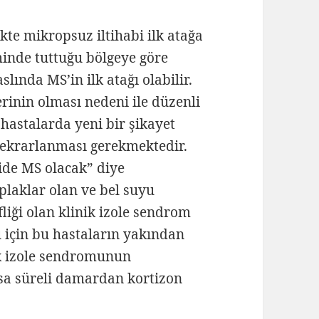
kte mikropsuz iltihabi ilk atağa
eminde tuttuğu bölgeye göre
lında MS’in ilk atağı olabilir.
erinin olması nedeni ile düzenli
 hastalarda yeni bir şikayet
 tekrarlanması gerekmektedir.
ride MS olacak” diye
laklar olan ve bel suyu
liği olan klinik izole sendrom
 için bu hastaların yakından
ik izole sendromunun
ısa süreli damardan kortizon