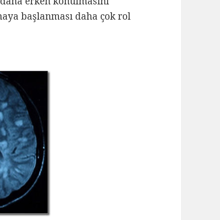
n daha erken konulmasını
lmaya başlanması daha çok rol