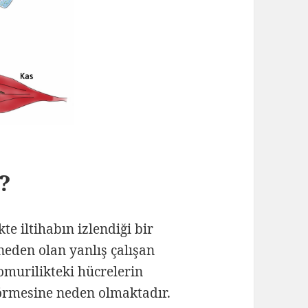
r?
te iltihabın izlendiği bir
 neden olan yanlış çalışan
 omurilikteki hücrelerin
 görmesine neden olmaktadır.