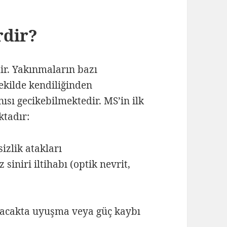
rdir?
ir. Yakınmaların bazı
şekilde kendiliğinden
nısı gecikebilmektedir. MS’in ilk
ktadır:
izlik atakları
iniri iltihabı (optik nevrit,
 bacakta uyuşma veya güç kaybı