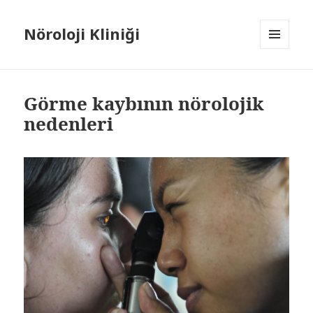
Nöroloji Kliniği
MENÜ
VE
BILEŞENLER
Görme kaybının nörolojik
nedenleri