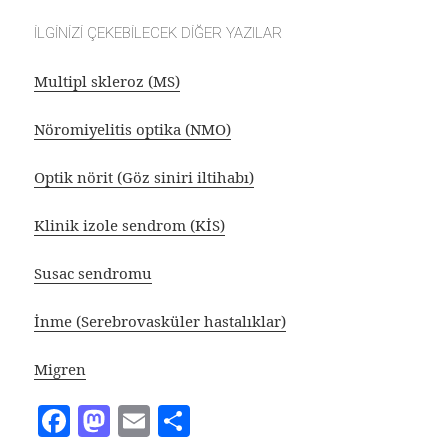
İLGİNİZİ ÇEKEBİLECEK DİĞER YAZILAR
Multipl skleroz (MS)
Nöromiyelitis optika (NMO)
Optik nörit (Göz siniri iltihabı)
Klinik izole sendrom (KİS)
Susac sendromu
İnme (Serebrovasküler hastalıklar)
Migren
F
M
E
S