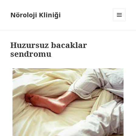
Nöroloji Kliniği
MENÜ
VE
BILEŞENLER
Huzursuz bacaklar
sendromu